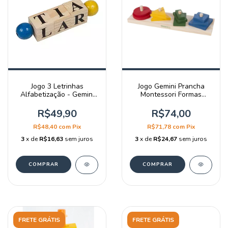
Jogo 3 Letrinhas
Jogo Gemini Prancha
Alfabetização - Gemini
Montessori Formas
Jogos
Geométricas - Gemini
Jogos
R$49,90
R$74,00
R$48,40
com
Pix
R$71,78
com
Pix
3
x de
R$16,63
sem juros
3
x de
R$24,67
sem juros
FRETE GRÁTIS
FRETE GRÁTIS