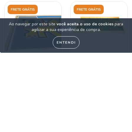
FRETE GRÁTIS
FRETE GRÁTIS
Ao navegar por este site
você aceita o uso de cookies
para
agilizar a sua experiência de compra.
ENTENDI
Jogo Painel pscicomotor
Jogo Futebol - Gemini
animais - Gemini Jogos
Jogos
R$129,00
R$149,90
R$125,13
com
Pix
R$145,40
com
Pix
3
x de
R$43,00
sem juros
3
x de
R$49,97
sem juros