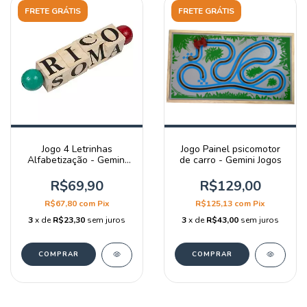
FRETE GRÁTIS
FRETE GRÁTIS
Jogo 4 Letrinhas
Jogo Painel psicomotor
Alfabetização - Gemini
de carro - Gemini Jogos
jogos
R$69,90
R$129,00
R$67,80
com
Pix
R$125,13
com
Pix
3
x de
R$23,30
sem juros
3
x de
R$43,00
sem juros