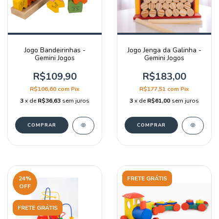
Jogo Bandeirinhas -
Jogo Jenga da Galinha -
Gemini Jogos
Gemini Jogos
R$109,90
R$183,00
R$106,60
com
Pix
R$177,51
com
Pix
3
x de
R$36,63
sem juros
3
x de
R$61,00
sem juros
24
%
FRETE GRÁTIS
OFF
FRETE GRÁTIS