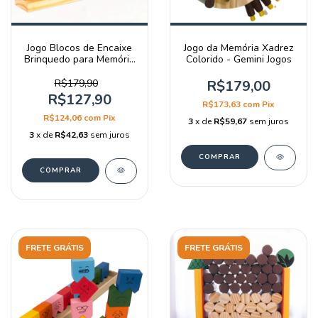
Jogo Blocos de Encaixe
Jogo da Memória Xadrez
Brinquedo para Memória
Colorido - Gemini Jogos
Tetris - Gemini Jogos
R$179,90
R$179,00
R$127,90
R$173,63
com
Pix
R$124,06
com
Pix
3
x de
R$59,67
sem juros
3
x de
R$42,63
sem juros
FRETE GRÁTIS
FRETE GRÁTIS