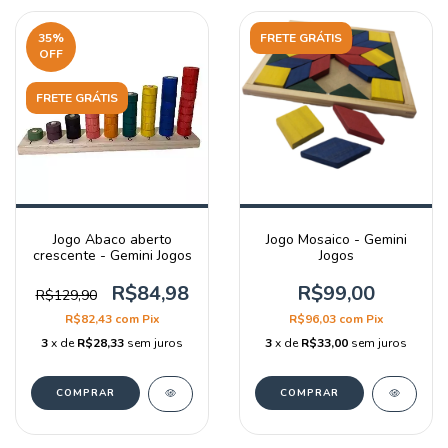
35
%
FRETE GRÁTIS
OFF
FRETE GRÁTIS
Jogo Abaco aberto
Jogo Mosaico - Gemini
crescente - Gemini Jogos
Jogos
R$84,98
R$99,00
R$129,90
R$82,43
com
Pix
R$96,03
com
Pix
3
x de
R$28,33
sem juros
3
x de
R$33,00
sem juros