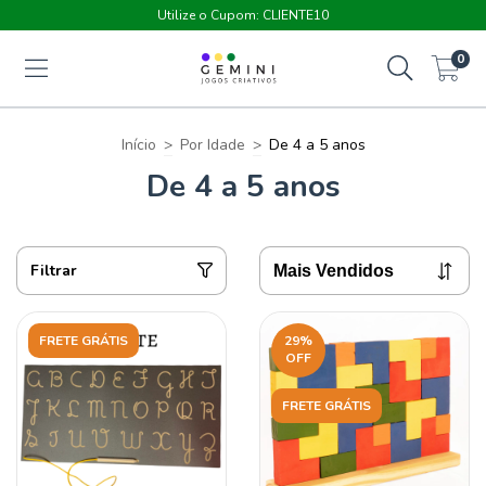
Utilize o Cupom: CLIENTE10
0
Início
>
Por Idade
>
De 4 a 5 anos
De 4 a 5 anos
Filtrar
FRETE GRÁTIS
29
%
OFF
FRETE GRÁTIS