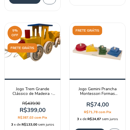
9
%
FRETE GRÁTIS
OFF
FRETE GRÁTIS
Jogo Trem Grande
Jogo Gemini Prancha
Clássico de Madeira -
Montessori Formas
Gemini Jogos
Geométricas - Gemini
Jogos
R$439,90
R$74,00
R$399,00
R$71,78
com
Pix
R$387,03
com
Pix
3
x de
R$24,67
sem juros
3
x de
R$133,00
sem juros