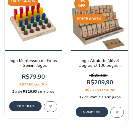
FRETE GRÁTIS
13
%
OFF
FRETE GRÁTIS
Jogo Montessori de Pinos
Jogo Alfabeto Móvel
- Gemini Jogos
Degrau c/ 130 peças -
Gemini Jogos
R$79,90
R$239,90
R$209,90
R$77,50
com
Pix
R$203,60
com
Pix
3
x de
R$26,63
sem juros
3
x de
R$69,97
sem juros