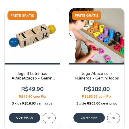
FRETE GRÁTIS
FRETE GRÁTIS
Jogo 3 Letrinhas
Jogo Ábaco com
Alfabetização - Gemini
Números - Gemini Jogos
Jogos
R$49,90
R$189,00
R$48,40
com
Pix
R$183,33
com
Pix
3
x de
R$16,63
sem juros
3
x de
R$63,00
sem juros