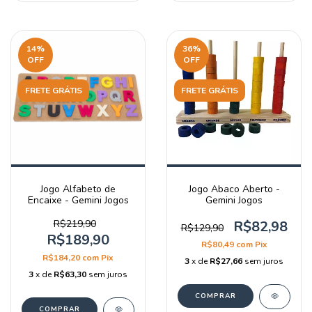
14
%
36
%
OFF
OFF
FRETE GRÁTIS
FRETE GRÁTIS
Jogo Alfabeto de
Jogo Abaco Aberto -
Encaixe - Gemini Jogos
Gemini Jogos
R$219,90
R$82,98
R$129,90
R$189,90
R$80,49
com
Pix
R$184,20
com
Pix
3
x de
R$27,66
sem juros
3
x de
R$63,30
sem juros