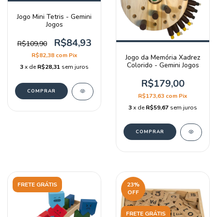
Jogo Mini Tetris - Gemini
Jogos
R$84,93
R$109,90
R$82,38
com
Pix
Jogo da Memória Xadrez
Colorido - Gemini Jogos
3
x de
R$28,31
sem juros
R$179,00
R$173,63
com
Pix
3
x de
R$59,67
sem juros
FRETE GRÁTIS
23
%
OFF
FRETE GRÁTIS