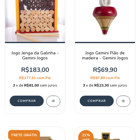
Jogo Jenga da Galinha -
Jogo Gemini Pião de
Gemini Jogos
madeira - Gemini Jogos
R$183,00
R$69,90
R$177,51
com
Pix
R$67,80
com
Pix
3
x de
R$61,00
sem juros
3
x de
R$23,30
sem juros
FRETE GRÁTIS
21
%