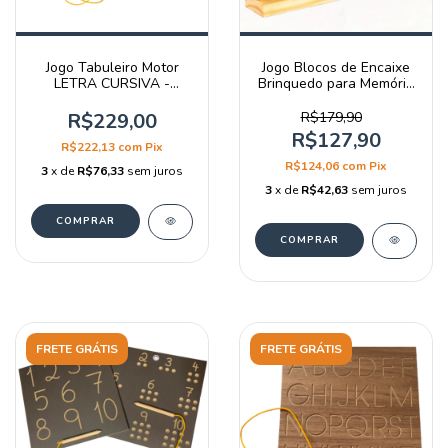
Jogo Tabuleiro Motor
Jogo Blocos de Encaixe
LETRA CURSIVA -
Brinquedo para Memória
Gemini Jogos
Tetris - Gemini Jogos
R$229,00
R$179,90
R$127,90
R$222,13
com
Pix
R$124,06
com
Pix
3
x de
R$76,33
sem juros
3
x de
R$42,63
sem juros
FRETE GRÁTIS
FRETE GRÁTIS