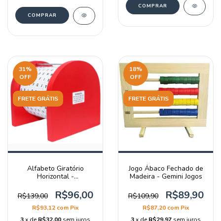
31
%
18
%
OFF
OFF
FRETE GRÁTIS
FRETE GRÁTIS
Alfabeto Giratório
Jogo Ábaco Fechado de
Horizontal -
Madeira - Gemini Jogos
LANÇAMENTO
R$96,00
R$89,90
R$139,00
R$109,90
R$93,12
com
Pix
R$87,20
com
Pix
3
x de
R$32,00
sem juros
3
x de
R$29,97
sem juros