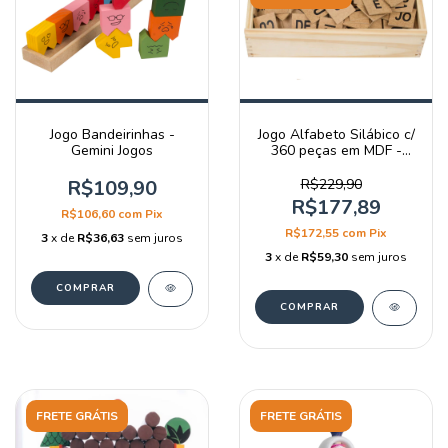
Jogo Bandeirinhas -
Jogo Alfabeto Silábico c/
Gemini Jogos
360 peças em MDF -
Gemini Jogos
R$109,90
R$229,90
R$177,89
R$106,60
com
Pix
R$172,55
com
Pix
3
x de
R$36,63
sem juros
3
x de
R$59,30
sem juros
FRETE GRÁTIS
FRETE GRÁTIS