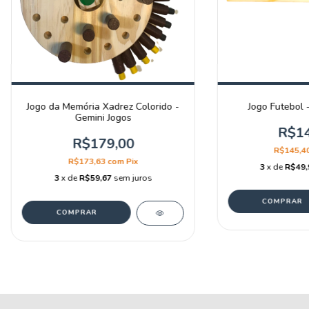
Jogo da Memória Xadrez Colorido -
Jogo Futebol 
Gemini Jogos
R$14
R$179,00
R$145,4
R$173,63
com
Pix
3
x de
R$49,
3
x de
R$59,67
sem juros