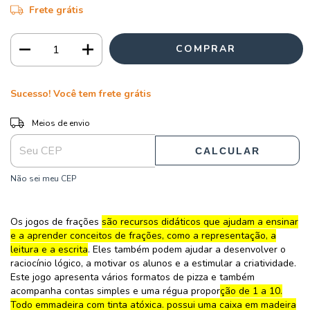
Frete grátis
Sucesso! Você tem frete grátis
ALTERAR CEP
Entregas para o CEP:
Meios de envio
CALCULAR
Não sei meu CEP
Os jogos de frações
são recursos didáticos que ajudam a ensinar
e a aprender conceitos de frações, como a representação, a
leitura e a escrita
. Eles também podem ajudar a desenvolver o
raciocínio lógico, a motivar os alunos e a estimular a criatividade.
Este jogo apresenta vários formatos de pizza e também
acompanha contas simples e uma régua propor
ção de 1 a 10.
Todo emmadeira com tinta atóxica. possui uma caixa em madeira